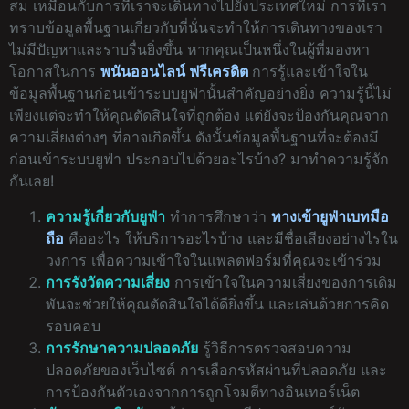
สม เหมือนกับการที่เราจะเดินทางไปยังประเทศใหม่ การที่เรา
ทราบข้อมูลพื้นฐานเกี่ยวกับที่นั่นจะทำให้การเดินทางของเรา
ไม่มีปัญหาและราบรื่นยิ่งขึ้น หากคุณเป็นหนึ่งในผู้ที่มองหา
โอกาสในการ
พนันออนไลน์ ฟรีเครดิต
การรู้และเข้าใจใน
ข้อมูลพื้นฐานก่อนเข้าระบบยูฟ่านั้นสำคัญอย่างยิ่ง ความรู้นี้ไม่
เพียงแต่จะทำให้คุณตัดสินใจที่ถูกต้อง แต่ยังจะป้องกันคุณจาก
ความเสี่ยงต่างๆ ที่อาจเกิดขึ้น ดังนั้นข้อมูลพื้นฐานที่จะต้องมี
ก่อนเข้าระบบยูฟ่า ประกอบไปด้วยอะไรบ้าง? มาทำความรู้จัก
กันเลย!
ความรู้เกี่ยวกับยูฟ่า
ทำการศึกษาว่า
ทางเข้ายูฟ่าเบทมือ
ถือ
คืออะไร ให้บริการอะไรบ้าง และมีชื่อเสียงอย่างไรใน
วงการ เพื่อความเข้าใจในแพลตฟอร์มที่คุณจะเข้าร่วม
การรังวัดความเสี่ยง
การเข้าใจในความเสี่ยงของการเดิม
พันจะช่วยให้คุณตัดสินใจได้ดียิ่งขึ้น และเล่นด้วยการคิด
รอบคอบ
การรักษาความปลอดภัย
รู้วิธีการตรวจสอบความ
ปลอดภัยของเว็บไซต์ การเลือกรหัสผ่านที่ปลอดภัย และ
การป้องกันตัวเองจากการถูกโจมตีทางอินเทอร์เน็ต