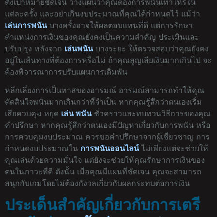
ตั้งเป้าหมายชัดเจน วางแผนว่าคุณต้องการพนันเท่าไหร่ใน
แต่ละครั้ง และอย่าเกินงบประมาณที่คุณได้กำหนดไว้ แม้ว่า
เล่นการพนัน
บางครั้งอาจให้ผลตอบแทนที่ดี แต่การรักษา
ตำแหน่งการเงินของคุณยังคงเป็นความสำคัญ ประเมินและ
ปรับปรุง หลังจาก
เล่นพนัน
บางระยะ ให้ตรวจสอบว่าคุณยังคง
อยู่ในเส้นทางที่ต้องการหรือไม่ ถ้าคุณสูญเสียเงินมากเกินไป จะ
ต้องพิจารณาการปรับแผนการเดิมพัน
หลีกเลี่ยงการเป็นทาสของอารมณ์ อารมณ์สามารถทำให้คุณ
ตัดสินใจพนันมากเกินกว่าที่จำเป็น หากคุณรู้สึกว่าตนเองเริ่ม
เสียควบคุม หยุด
เล่น พนัน
ชั่วคราวและทบทวนวิธีการของคุณ
คำปรึกษา หากคุณรู้สึกว่าตนเองมีปัญหาเกี่ยวกับการพนัน หรือ
การควบคุมงบประมาณ ควรขอคำปรึกษาจากผู้เชี่ยวชาญ การ
กำหนดงบประมาณใน
การพนันออนไลน์
ไม่เพียงแต่จะช่วยให้
คุณเล่นด้วยความมั่นใจ แต่ยังจะช่วยให้คุณรักษาการเงินของ
ตนในภาวะที่ดี ดังนั้น เมื่อคุณมีแผนที่ชัดเจน คุณจะสามารถ
สนุกกับเกมโดยไม่ต้องกังวลเกี่ยวกับผลกระทบต่อการเงิน
ประเด็นสำคัญเกี่ยวกับการเตรี