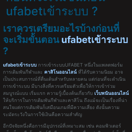
ufabetเข้าระบบ ?
เราควรเตรียมอะไรบ้างก่อนที่
จะเริ่มขั้นตอน
ufabetเข้าระบบ
?
ufabetเข้าระบบ
การเข้าระบบUFABET หนึ่งในแพลตฟอร์ม
การเดิมพันกีฬาและ
คาสิโนออนไลน์
ที่ได้รับความนิยม อาจ
เป็นประสบการณ์ที่ตื่นเต้นสำหรับหลายคน แต่ก่อนที่จะดำเนิน
การเข้าระบบ มีบางสิ่งที่ควรเตรียมตัวเพื่อให้การเข้าร่วม
สมบูรณ์แบบ เริ่มแรก ความรู้เบื้องต้นเกี่ยวกับ
เว็บพนันออนไลน์
ให้บริการในการเดิมพันกีฬาและคาสิโน ถึงแม้จะเป็นเรื่องที่น่า
สนใจแต่การเดิมพันก็เสมือนเกมที่มีความเสี่ยง ดังนั้นความ
ระมัดระวังในการใช้เงินคือความสำคัญ
อีกปัจจัยหนึ่งคือการมีอุปกรณ์ที่เหมาะสม เช่น คอมพิวเตอร์