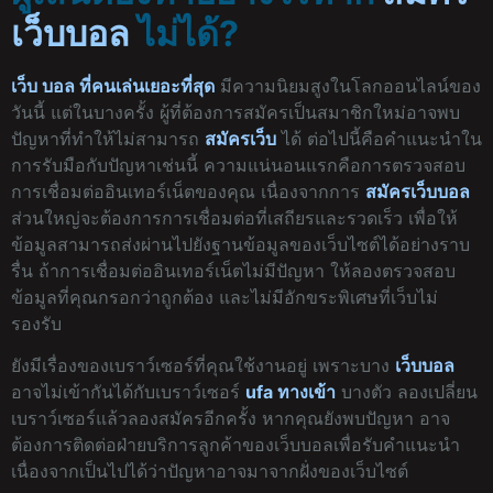
เว็บบอล
ไม่ได้?
เว็บ บอล ที่คนเล่นเยอะที่สุด
มีความนิยมสูงในโลกออนไลน์ของ
วันนี้ แต่ในบางครั้ง ผู้ที่ต้องการสมัครเป็นสมาชิกใหม่อาจพบ
ปัญหาที่ทำให้ไม่สามารถ
สมัครเว็บ
ได้ ต่อไปนี้คือคำแนะนำใน
การรับมือกับปัญหาเช่นนี้ ความแน่นอนแรกคือการตรวจสอบ
การเชื่อมต่ออินเทอร์เน็ตของคุณ เนื่องจากการ
สมัครเว็บบอล
ส่วนใหญ่จะต้องการการเชื่อมต่อที่เสถียรและรวดเร็ว เพื่อให้
ข้อมูลสามารถส่งผ่านไปยังฐานข้อมูลของเว็บไซต์ได้อย่างราบ
รื่น ถ้าการเชื่อมต่ออินเทอร์เน็ตไม่มีปัญหา ให้ลองตรวจสอบ
ข้อมูลที่คุณกรอกว่าถูกต้อง และไม่มีอักขระพิเศษที่เว็บไม่
รองรับ
ยังมีเรื่องของเบราว์เซอร์ที่คุณใช้งานอยู่ เพราะบาง
เว็บบอล
อาจไม่เข้ากันได้กับเบราว์เซอร์
ufa ทางเข้า
บางตัว ลองเปลี่ยน
เบราว์เซอร์แล้วลองสมัครอีกครั้ง หากคุณยังพบปัญหา อาจ
ต้องการติดต่อฝ่ายบริการลูกค้าของเว็บบอลเพื่อรับคำแนะนำ
เนื่องจากเป็นไปได้ว่าปัญหาอาจมาจากฝั่งของเว็บไซต์