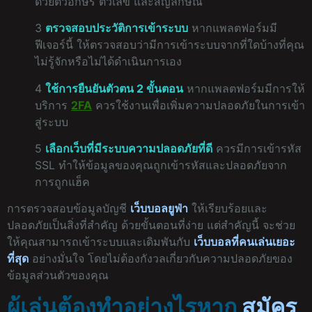
ด้วยตัวอักษร ตัวเลข และสัญลักษณ์
3
ตรวจสอบประวัติการเข้าระบบ
หากแพลตฟอร์มมี
ฟีเจอร์นี้ ให้ตรวจสอบว่ามีการเข้าระบบจากที่ใดบ้างที่คุณ
ไม่รู้จักหรือไม่ได้ดำเนินการเอง
4
ใช้การยืนยันตัวตน 2 ขั้นตอน
หากแพลตฟอร์มมีการให้
บริการ
2FA
ควรใช้งานเพื่อเพิ่มความปลอดภัยในการเข้า
สู่ระบบ
5
เลือกเว็บที่มีระบบความปลอดภัยที่ดี
ควรมีการเข้ารหัส
SSL ทำให้ข้อมูลของคุณถูกเข้ารหัสและปลอดภัยจาก
การถูกแฮ็ค
การตรวจสอบข้อมูลบัญชี
เว็บบอลยูฟ่า
ให้เรียบร้อยและ
ปลอดภัยเป็นสิ่งที่สำคัญ ด้วยขั้นตอนที่ง่าย แต่สำคัญนี้ จะช่วย
ให้คุณสามารถเข้าระบบและเดิมพันกับ
เว็บบอลที่คนเล่นเยอะ
ที่สุด
อย่างมั่นใจ โดยไม่ต้องกังวลเกี่ยวกับความปลอดภัยของ
ข้อมูลส่วนตัวของคุณ
ผู้เล่นต้องทำอย่างไรหาก
สมัคร