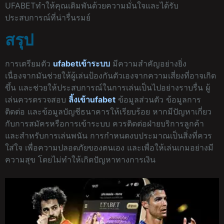
UFABETทำให้คุณเดิมพันด้วยความมั่นใจและได้รับ
ประสบการณ์ที่น่ารื่นรมย์
สรุป
การเตรียมตัว
ufabetเข้าระบบ
มีความสำคัญอย่างยิ่ง
เนื่องจากมันช่วยให้ผู้เล่นป้องกันตัวเองจากความเสี่ยงที่อาจเกิด
ขึ้น และช่วยให้ประสบการณ์ในการเล่นเป็นไปอย่างราบรื่น ผู้
เล่นควรตรวจสอบ
ลิ้งเข้าufabet
ข้อมูลส่วนตัว ข้อมูลการ
ติดต่อ และข้อมูลบัญชีธนาคารให้เรียบร้อย หากมีปัญหาเกี่ยว
กับการสมัครหรือการเข้าระบบ ควรติดต่อฝ่ายบริการลูกค้า
และสำหรับการเล่นพนัน การกำหนดงบประมาณเป็นสิ่งที่ควร
ใส่ใจ เพื่อความปลอดภัยของตนเอง และเพื่อให้เล่นเกมอย่างมี
ความสุข โดยไม่ทำให้เกิดปัญหาทางการเงิน