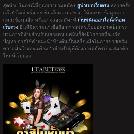
สุดท้าย ในกรณีที่คุณพยายามสมัคร
ยูฟ่าเบทเว็บตรง
หลายครั้ง
แล้วยังไม่สำเร็จ อย่ารีบเสียความสุข แต่ให้ลองหาข้อมูลจาก
แหล่งข้อมูลอื่น หรืออาจลองสมัครที่
เว็บพนันออนไลน์สล็อต
เว็บตรง
อื่นที่มีความน่าเชื่อถือ การสมัครเว็บบอลอาจเป็นกระ
บวนการที่ง่ายสำหรับหลายคน แต่มันก็ยังมีโอกาสที่จะเกิด
ปัญหา การใช้คำแนะนำข้างต้นเป็นเครื่องมือในการช่วยเสริม
ความมั่นใจและเตรียมตัวสำหรับผู้ที่ต้องการสมัครเป็น สมาชิก
ใหม่ที่เว็บบอล